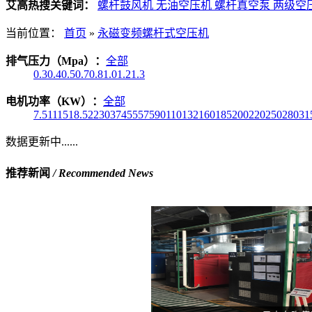
艾高热搜关键词：
螺杆鼓风机
无油空压机
螺杆真空泵
两级空
当前位置：
首页
»
永磁变频螺杆式空压机
排气压力（Mpa）：
全部
0.3
0.4
0.5
0.7
0.8
1.0
1.2
1.3
电机功率（KW）：
全部
7.5
11
15
18.5
22
30
37
45
55
75
90
110
132
160
185
200
220
250
280
31
数据更新中......
推荐新闻
/ Recommended News