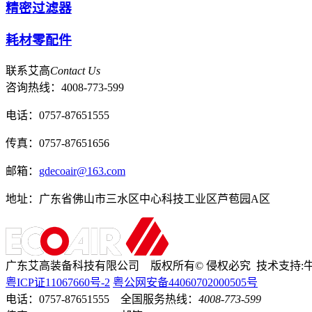
精密过滤器
耗材零配件
联系艾高
Contact Us
咨询热线：
4008-773-599
电话：0757-87651555
传真：0757-87651656
邮箱：
gdecoair@163.com
地址：广东省佛山市三水区中心科技工业区芦苞园A区
广东艾高装备科技有限公司 版权所有
©
侵权必究 技术支持:
粤ICP证
11067660号-2
粤公网安备44060702000505号
电话：0757-87651555 全国服务热线：
4008-773-599