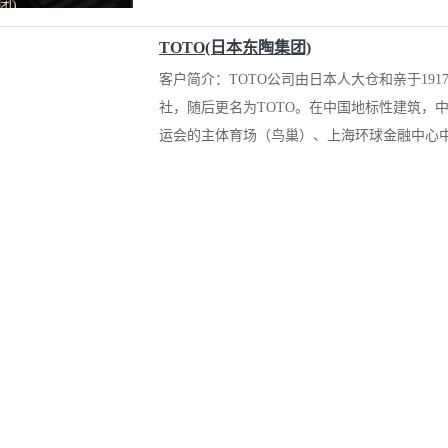
团)
TOTO(日本东陶集团)
客户简介：TOTO公司由日本人大仓和亲于19
社，随后更名为TOTO。在中国地标性建筑，
运会的主体育场（鸟巢）、上海环球金融中心中
BPM110两级永磁变频空压机