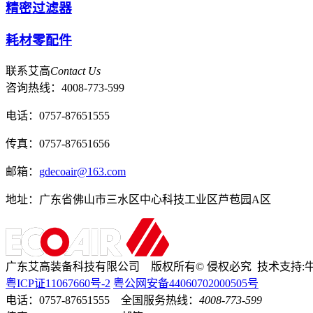
精密过滤器
耗材零配件
联系艾高
Contact Us
咨询热线：
4008-773-599
电话：0757-87651555
传真：0757-87651656
邮箱：
gdecoair@163.com
地址：广东省佛山市三水区中心科技工业区芦苞园A区
广东艾高装备科技有限公司 版权所有
©
侵权必究 技术支持:
粤ICP证
11067660号-2
粤公网安备44060702000505号
电话：0757-87651555 全国服务热线：
4008-773-599