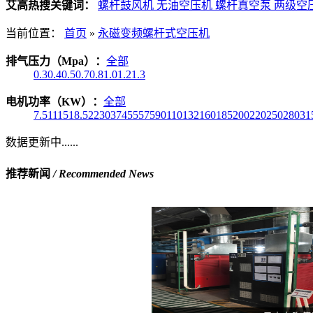
艾高热搜关键词：
螺杆鼓风机
无油空压机
螺杆真空泵
两级空
当前位置：
首页
»
永磁变频螺杆式空压机
排气压力（Mpa）：
全部
0.3
0.4
0.5
0.7
0.8
1.0
1.2
1.3
电机功率（KW）：
全部
7.5
11
15
18.5
22
30
37
45
55
75
90
110
132
160
185
200
220
250
280
31
数据更新中......
推荐新闻
/ Recommended News