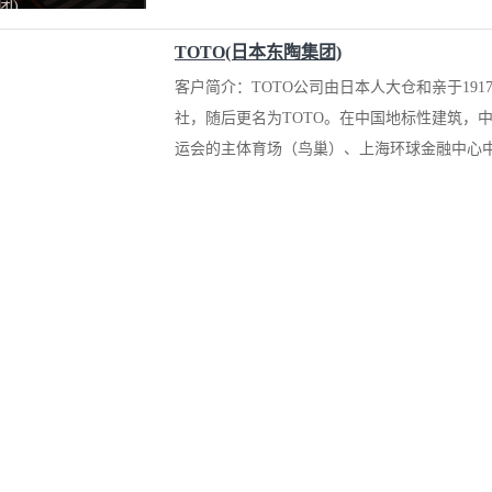
团)
TOTO(日本东陶集团)
客户简介：TOTO公司由日本人大仓和亲于19
社，随后更名为TOTO。在中国地标性建筑，
运会的主体育场（鸟巢）、上海环球金融中心中
BPM110两级永磁变频空压机