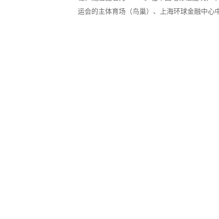
运会的主体育场（鸟巢）、上海环球金融中心中
BPM110两级永磁变频空压机