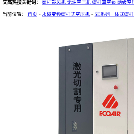
艾高热搜关键词：
螺杆鼓风机
无油空压机
螺杆真空泵
两级空
当前位置：
首页
»
永磁变频螺杆式空压机
»
SE系列一体式螺